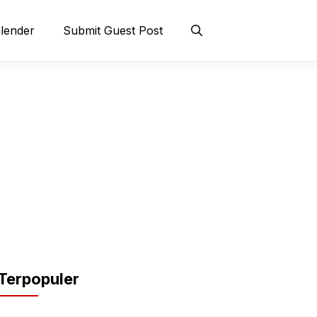
lender
Submit Guest Post
Terpopuler