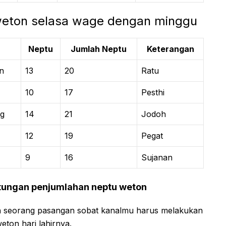
 weton selasa wage dengan minggu
Neptu
Jumlah Neptu
Keterangan
n
13
20
Ratu
10
17
Pesthi
ng
14
21
Jodoh
12
19
Pegat
9
16
Sujanan
tungan penjumlahan neptu weton
 seorang pasangan sobat kanalmu harus melakukan
eton hari lahirnya.