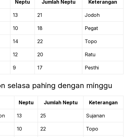
Neptu
Jumlah Neptu
Keterangan
13
21
Jodoh
10
18
Pegat
14
22
Topo
12
20
Ratu
9
17
Pesthi
ton selasa pahing dengan minggu
Neptu
Jumlah Neptu
Keterangan
on
13
25
Sujanan
10
22
Topo