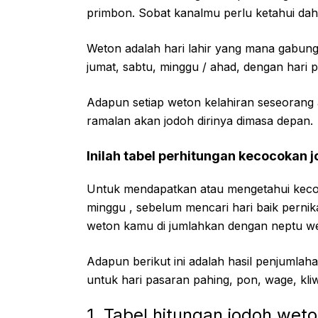
primbon. Sobat kanalmu perlu ketahui dah
Weton adalah hari lahir yang mana gabungan
jumat, sabtu, minggu / ahad, dengan hari p
Adapun setiap weton kelahiran seseorang 
ramalan akan jodoh dirinya dimasa depan.
Inilah tabel perhitungan kecocokan
Untuk mendapatkan atau mengetahui kecoc
minggu , sebelum mencari hari baik pern
weton kamu di jumlahkan dengan neptu w
Adapun berikut ini adalah hasil penjumla
untuk hari pasaran pahing, pon, wage, kliw
1. Tabel hitungan jodoh wet