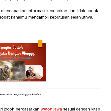
 mendapatkan informasi kecocokan dan tidak cocok
 sobat kanalmu mengambil keputusan selanjutnya.
weton selasa dengan minggu – kanalmu
ri jodoh berdasarkan
weton jawa
sesuai dengan kitab