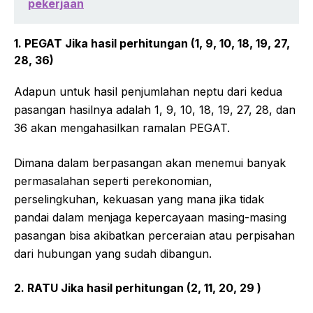
pekerjaan
1. PEGAT Jika hasil perhitungan (1, 9, 10, 18, 19, 27,
28, 36)
Adapun untuk hasil penjumlahan neptu dari kedua
pasangan hasilnya adalah 1, 9, 10, 18, 19, 27, 28, dan
36 akan mengahasilkan ramalan PEGAT.
Dimana dalam berpasangan akan menemui banyak
permasalahan seperti perekonomian,
perselingkuhan, kekuasan yang mana jika tidak
pandai dalam menjaga kepercayaan masing-masing
pasangan bisa akibatkan perceraian atau perpisahan
dari hubungan yang sudah dibangun.
2. RATU Jika hasil perhitungan (2, 11, 20, 29 )