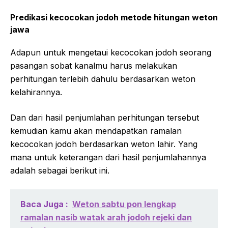
Predikasi kecocokan jodoh metode hitungan weton
jawa
Adapun untuk mengetaui kecocokan jodoh seorang
pasangan sobat kanalmu harus melakukan
perhitungan terlebih dahulu berdasarkan weton
kelahirannya.
Dan dari hasil penjumlahan perhitungan tersebut
kemudian kamu akan mendapatkan ramalan
kecocokan jodoh berdasarkan weton lahir. Yang
mana untuk keterangan dari hasil penjumlahannya
adalah sebagai berikut ini.
Baca Juga :
Weton sabtu pon lengkap
ramalan nasib watak arah jodoh rejeki dan