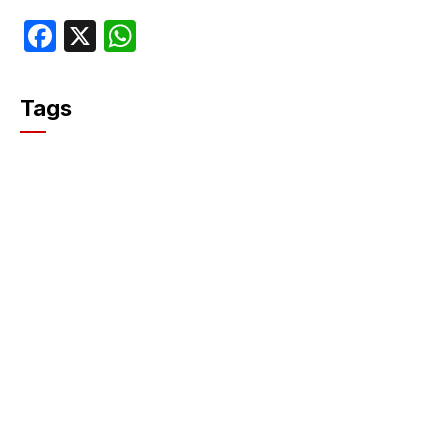
F
X
W
a
h
c
at
Tags
e
s
b
A
o
p
o
p
k