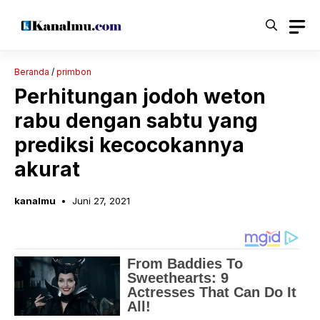
Langsung
ke
isi
Beranda
/
primbon
Perhitungan jodoh weton
rabu dengan sabtu yang
prediksi kecocokannya
akurat
kanalmu
Juni 27, 2021