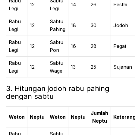
Rabu
Sabtu
12
14
26
Pesthi
Legi
Legi
Rabu
Sabtu
12
18
30
Jodoh
Legi
Pahing
Rabu
Sabtu
12
16
28
Pegat
Legi
Pon
Rabu
Sabtu
12
13
25
Sujanan
Legi
Wage
3. Hitungan jodoh rabu pahing
dengan sabtu
Jumlah
Weton
Neptu
Weton
Neptu
Keteran
Neptu
Rabu
Sabtu