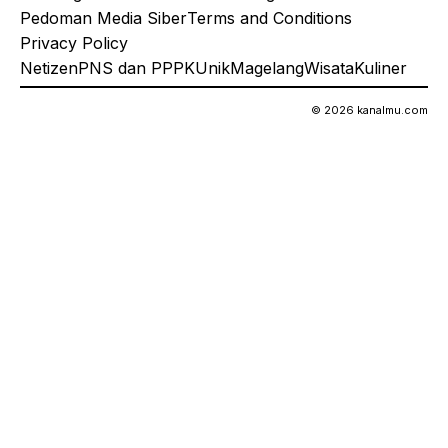
Pedoman Media Siber
Terms and Conditions
Privacy Policy
Netizen
PNS dan PPPK
Unik
Magelang
Wisata
Kuliner
© 2026 kanalmu.com