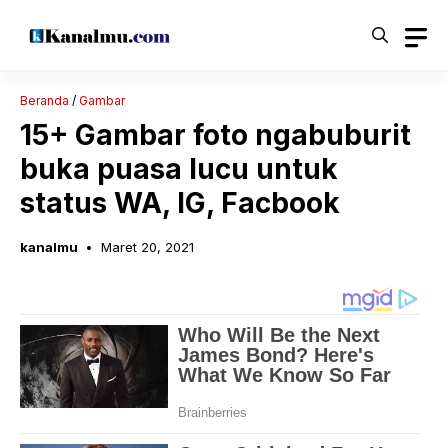
Langsung
ke
isi
Beranda
/
Gambar
15+ Gambar foto ngabuburit
buka puasa lucu untuk
status WA, IG, Facbook
kanalmu
Maret 20, 2021