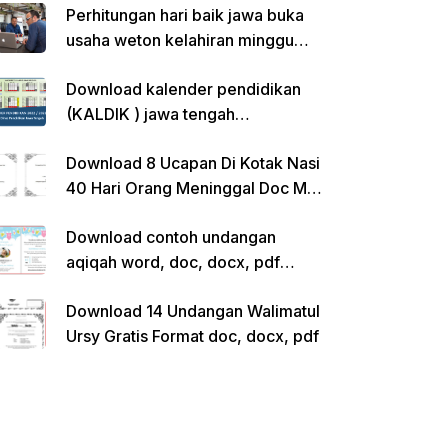
Perhitungan hari baik jawa buka
usaha weton kelahiran minggu
pon
Download kalender pendidikan
(KALDIK ) jawa tengah
2022/2023 pdf
Download 8 Ucapan Di Kotak Nasi
40 Hari Orang Meninggal Doc Ms.
Word Siap Edit
Download contoh undangan
aqiqah word, doc, docx, pdf
kosong siap edit
Download 14 Undangan Walimatul
Ursy Gratis Format doc, docx, pdf