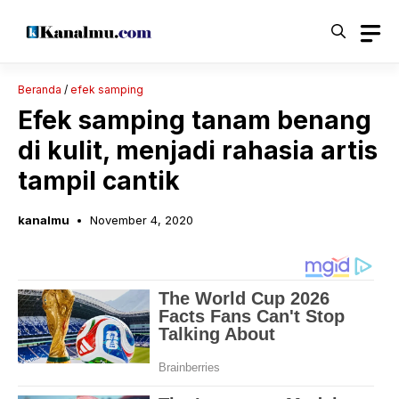
Langsung
ke
isi
Beranda
/
efek samping
Efek samping tanam benang
di kulit, menjadi rahasia artis
tampil cantik
kanalmu
November 4, 2020