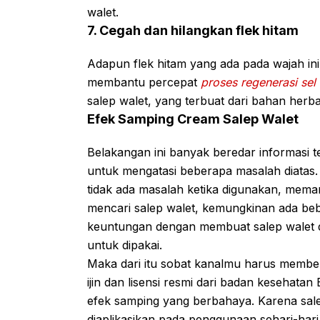
walet.
7. Cegah dan hilangkan flek hitam
Adapun flek hitam yang ada pada wajah ini
membantu percepat
proses regenerasi sel 
salep walet, yang terbuat dari bahan herb
Efek Samping Cream Salep Walet
Belakangan ini banyak beredar informasi 
untuk mengatasi beberapa masalah diatas.
tidak ada masalah ketika digunakan, mem
mencari salep walet, kemungkinan ada be
keuntungan dengan membuat salep walet d
untuk dipakai.
Maka dari itu sobat kanalmu harus membel
ijin dan lisensi resmi dari badan kesehat
efek samping yang berbahaya. Karena sale
diaplikasikan pada penggunaan sehari-hari