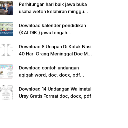
Perhitungan hari baik jawa buka
usaha weton kelahiran minggu
pon
Download kalender pendidikan
(KALDIK ) jawa tengah
2022/2023 pdf
Download 8 Ucapan Di Kotak Nasi
40 Hari Orang Meninggal Doc Ms.
Word Siap Edit
Download contoh undangan
aqiqah word, doc, docx, pdf
kosong siap edit
Download 14 Undangan Walimatul
Ursy Gratis Format doc, docx, pdf