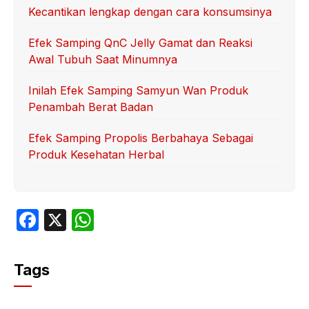
Kecantikan lengkap dengan cara konsumsinya
Efek Samping QnC Jelly Gamat dan Reaksi
Awal Tubuh Saat Minumnya
Inilah Efek Samping Samyun Wan Produk
Penambah Berat Badan
Efek Samping Propolis Berbahaya Sebagai
Produk Kesehatan Herbal
F
X
W
a
h
c
at
Tags
e
s
b
A