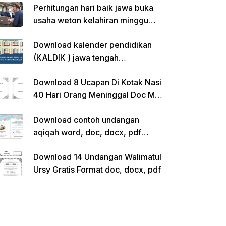
Perhitungan hari baik jawa buka
usaha weton kelahiran minggu
pon
Download kalender pendidikan
(KALDIK ) jawa tengah
2022/2023 pdf
Download 8 Ucapan Di Kotak Nasi
40 Hari Orang Meninggal Doc Ms.
Word Siap Edit
Download contoh undangan
aqiqah word, doc, docx, pdf
kosong siap edit
Download 14 Undangan Walimatul
Ursy Gratis Format doc, docx, pdf