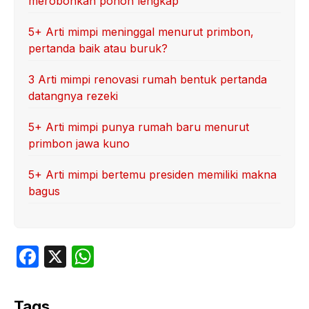
merobohkan pohon lengkap
5+ Arti mimpi meninggal menurut primbon,
pertanda baik atau buruk?
3 Arti mimpi renovasi rumah bentuk pertanda
datangnya rezeki
5+ Arti mimpi punya rumah baru menurut
primbon jawa kuno
5+ Arti mimpi bertemu presiden memiliki makna
bagus
F
X
W
a
h
c
at
Tags