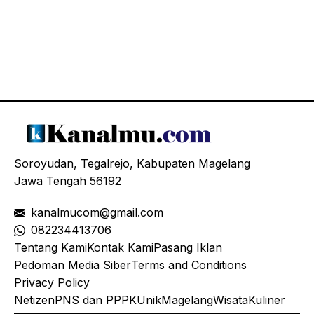
Soroyudan, Tegalrejo, Kabupaten Magelang
Jawa Tengah 56192
kanalmucom@gmail.com
08
2234413706
Tentang Kami
Kontak Kami
Pasang Iklan
Pedoman Media Siber
Terms and Conditions
Privacy Policy
Netizen
PNS dan PPPK
Unik
Magelang
Wisata
Kuliner