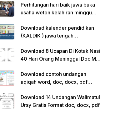
Perhitungan hari baik jawa buka
usaha weton kelahiran minggu
pon
Download kalender pendidikan
(KALDIK ) jawa tengah
2022/2023 pdf
Download 8 Ucapan Di Kotak Nasi
40 Hari Orang Meninggal Doc Ms.
Word Siap Edit
Download contoh undangan
aqiqah word, doc, docx, pdf
kosong siap edit
Download 14 Undangan Walimatul
Ursy Gratis Format doc, docx, pdf