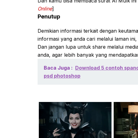
Dan kamu bisa membaca surat Al Mulk ini s
Online
]
Penutup
Demikian informasi terkait dengan keuta
informasi yang anda cari melalui laman ini,
Dan jangan lupa untuk share melalui media 
anda, agar lebih banyak yang mendapatkan 
Baca Juga :
Download 5 contoh spandu
psd photoshop