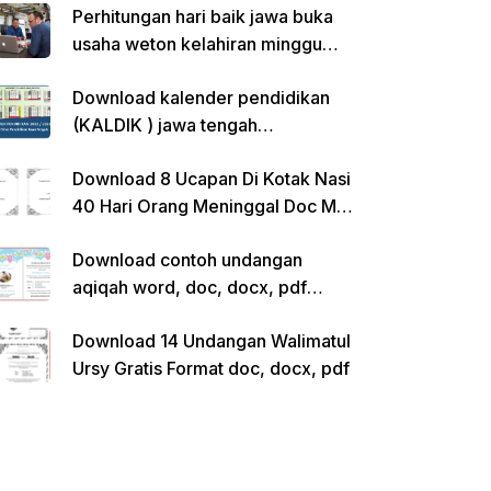
Perhitungan hari baik jawa buka
usaha weton kelahiran minggu
pon
Download kalender pendidikan
(KALDIK ) jawa tengah
2022/2023 pdf
Download 8 Ucapan Di Kotak Nasi
40 Hari Orang Meninggal Doc Ms.
Word Siap Edit
Download contoh undangan
aqiqah word, doc, docx, pdf
kosong siap edit
Download 14 Undangan Walimatul
Ursy Gratis Format doc, docx, pdf