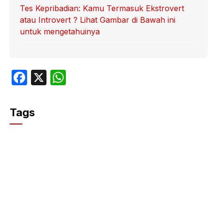
Tes Kepribadian: Kamu Termasuk Ekstrovert
atau Introvert ? Lihat Gambar di Bawah ini
untuk mengetahuinya
F
X
W
a
h
c
at
Tags
e
s
b
A
o
p
o
p
k