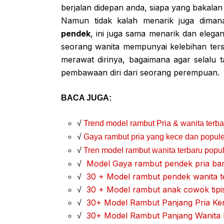
berjalan didepan anda, siapa yang bakalan
Namun tidak kalah menarik juga dima
pendek
, ini juga sama menarik dan eleg
seorang wanita mempunyai kelebihan ters
merawat dirinya, bagaimana agar selalu 
pembawaan diri dari seorang perempuan.
BACA JUGA:
√
Trend model rambut Pria & wanita terb
√
Gaya rambut pria yang kece dan populer
√
Tren model rambut wanita terbaru popule
√
Model Gaya rambut pendek pria bar
√
30 + Model rambut pendek wanita t
√
30 + Model rambut anak cowok tipi
√
30+ Model Rambut Panjang Pria Ker
√
30+ Model Rambut Panjang Wanita