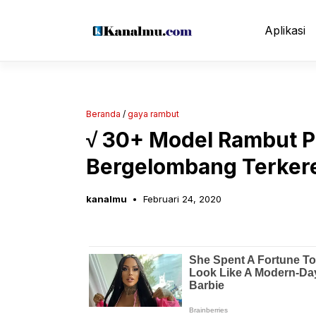
Langsung
ke
Aplikasi
isi
Beranda
/
gaya rambut
√ 30+ Model Rambut P
Bergelombang Terker
kanalmu
Februari 24, 2020