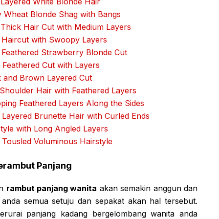
Layered White Blonde Hair
 Wheat Blonde Shag with Bangs
Thick Hair Cut with Medium Layers
 Haircut with Swoopy Layers
 Feathered Strawberry Blonde Cut
Feathered Cut with Layers
k and Brown Layered Cut
Shoulder Hair with Feathered Layers
ing Feathered Layers Along the Sides
Layered Brunette Hair with Curled Ends
tyle with Long Angled Layers
Tousled Voluminous Hairstyle
rambut Panjang
an
rambut panjang wanita
akan semakin anggun dan
 anda semua setuju dan sepakat akan hal tersebut.
rurai panjang kadang bergelombang wanita anda