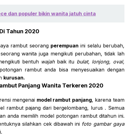
ce dan populer bikin wanita jatuh cinta
Di Tahun 2020
 gaya rambut seorang
perempuan
ini selalu berubah,
 seorang wanita juga mengikuti perubahan, tidak lah
 mengikuti bentuh
wajah
baik itu
bulat, lonjong, oval,
h potongan rambut anda bisa menyesuaikan dengan
n
kurusan.
ambut Panjang Wanita Terkeren 2020
erensi mengenai
model rambut panjang
, karena team
l rambut pajang dari bergelombang, lurus . Semua
n anda memilih model potongan rambut ditahun ini.
entuknya silahkan cek dibawah ini
foto gambar
gaya
.