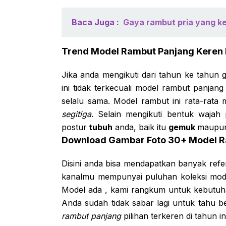
Baca Juga :
Gaya rambut pria yang ke
Trend Model Rambut Panjang Keren 
Jika anda mengikuti dari tahun ke tahun
ini tidak terkecuali model rambut panjang
selalu sama. Model rambut ini rata-rata
segitiga
. Selain mengikuti bentuk waja
postur
tubuh
anda, baik itu
gemuk
maupu
Download Gambar Foto 30+ Model R
Disini anda bisa mendapatkan banyak ref
kanalmu mempunyai puluhan koleksi mode
Model ada , kami rangkum untuk kebutuha
Anda sudah tidak sabar lagi untuk tahu b
rambut panjang
pilihan terkeren di tahun ini