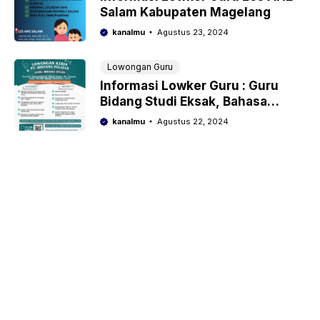
Salam Kabupaten Magelang
kanalmu
Agustus 23, 2024
Lowongan Guru
Informasi Lowker Guru : Guru
Bidang Studi Eksak, Bahasa
Indonesia, Bahasa Inggris, IPS,
kanalmu
Agustus 22, 2024
Ekonomi, Kimia, IPA SMP, Biologi,
Matematika, Fisika PT Bintang
Pelajar.