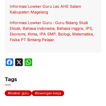
Informasi Lowker Guru Les AHE Salam
Kabupaten Magelang
Informasi Lowker Guru : Guru Bidang Studi
Eksak, Bahasa Indonesia, Bahasa Inggris, IPS,
Ekonomi, Kimia, IPA SMP, Biologi, Matematika,
Fisika PT Bintang Pelajar.
F
X
W
a
h
c
at
Tags
e
s
b
A
lowker guru
lowongan kerja
o
p