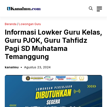
Langsung
ke
isi
Beranda
/
Lowongan Guru
Informasi Lowker Guru Kelas,
Guru PJOK, Guru Tahfidz
Pagi SD Muhatama
Temanggung
kanalmu
Agustus 23, 2024