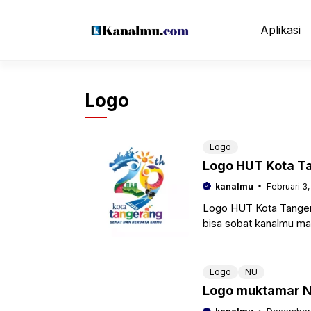
Langsung
ke
Aplikasi
isi
Logo
Logo
Logo HUT Kota T
kanalmu
Februari 3
Logo HUT Kota Tanger
bisa sobat kanalmu ma
seperti spanduk, banne
Logo
NU
Logo muktamar N