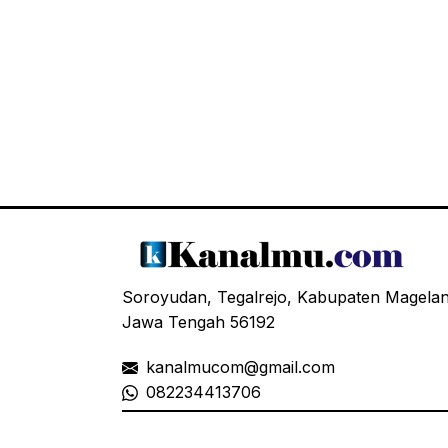
Soroyudan, Tegalrejo, Kabupaten Magela
Jawa Tengah 56192
kanalmucom@gmail.com
08
2234413706