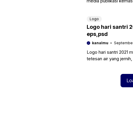
media publikasi kemas
departemen pemerintah
Logo
Logo hari santri 
eps,psd
kanalmu
September 
Logo hari santri 2021
tetesan air yang jerni
Lo