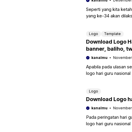
kanalmu
Desember 
Seperti yang kita ket
yang ke-34 akan dila
2021. Tentunya dari ma
Logo
Template
Download Logo Ha
banner, baliho, t
kanalmu
November 
Apabila pada ulasan s
logo hari guru nasiona
sobat semua
Logo
Download Logo h
kanalmu
November 
Pada peringatan hari g
logo hari guru nasion
peduli cerdaskan