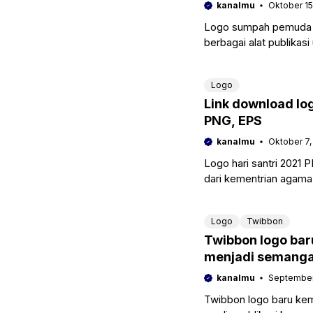
kanalmu
Oktober 15
Logo sumpah pemuda 2
berbagai alat publikas
pada tanggal 28 oktob
Logo
Link download lo
PNG, EPS
kanalmu
Oktober 7,
Logo hari santri 2021
dari kementrian agama
Tentunya dari
Logo
Twibbon
Twibbon logo bar
menjadi semanga
kanalmu
September 
Twibbon logo baru keme