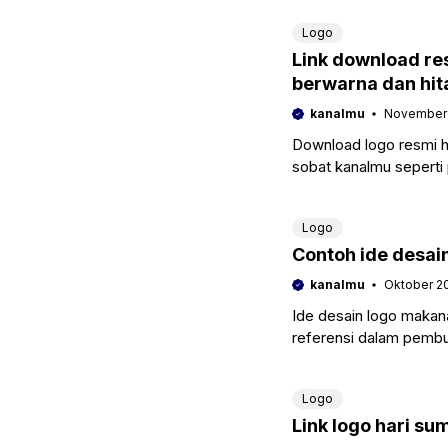
Logo
Link download re
berwarna dan hit
kanalmu
November 
Download logo resmi h
sobat kanalmu seperti
dan juga banner. Ini pe
Logo
Contoh ide desai
kanalmu
Oktober 20
Ide desain logo makan
referensi dalam pembu
minuman dari tempatm
Logo
Link logo hari s