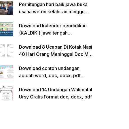
Perhitungan hari baik jawa buka
usaha weton kelahiran minggu
pon
Download kalender pendidikan
(KALDIK ) jawa tengah
2022/2023 pdf
Download 8 Ucapan Di Kotak Nasi
40 Hari Orang Meninggal Doc Ms.
Word Siap Edit
Download contoh undangan
aqiqah word, doc, docx, pdf
kosong siap edit
Download 14 Undangan Walimatul
Ursy Gratis Format doc, docx, pdf