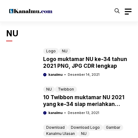
Langsung
ke
isi
NU
Logo
NU
Logo muktamar NU ke-34 tahun
2021 PNG, JPG CDR lengkap
kanalmu
Desember 14, 2021
NU
Twibbon
10 Twibbon muktamar NU 2021
yang ke-34 siap meriahkan
agenda besar PBNU
kanalmu
Desember 13, 2021
Download
Download Logo
Gambar
Kanalmu Ulasan
NU