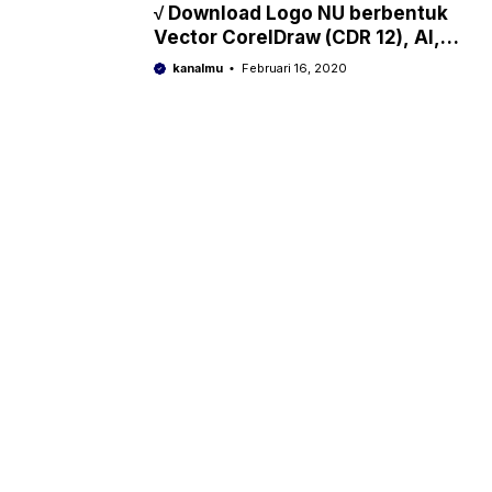
√ Download Logo NU berbentuk
Vector CorelDraw (CDR 12), AI,
PDF, JPG ,emb dan PNG
kanalmu
Februari 16, 2020