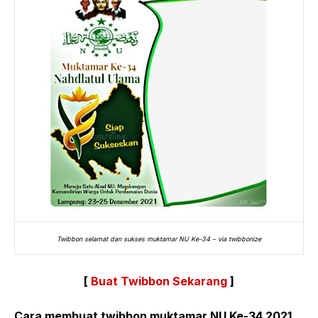
Twibbon selamat dan sukses muktamar NU Ke-34 – via twibbonize
[
Buat Twibbon Sekarang
]
Cara membuat twibbon muktamar NU Ke-34 2021