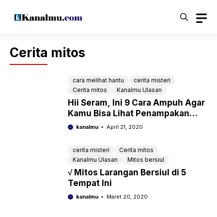
Langsung
ke
isi
Cerita mitos
cara melihat hantu
cerita misteri
Cerita mitos
Kanalmu Ulasan
Hii Seram, Ini 9 Cara Ampuh Agar
Kamu Bisa Lihat Penampakan
Hantu
kanalmu
April 21, 2020
cerita misteri
Cerita mitos
Kanalmu Ulasan
Mitos bersiul
√ Mitos Larangan Bersiul di 5
Tempat Ini
kanalmu
Maret 20, 2020