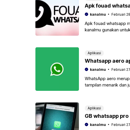
Apk fouad whatsa
kanalmu
Februari 2
Apk fouad whatsapp me
kanalmu gunakan untuk
dengan teman,
Aplikasi
Whatsapp aero ap
kanalmu
Februari 2
WhatsApp aero merupak
tampilan menarik dan j
yang sedang mencari
Aplikasi
GB whatsapp pro 
kanalmu
Februari 2