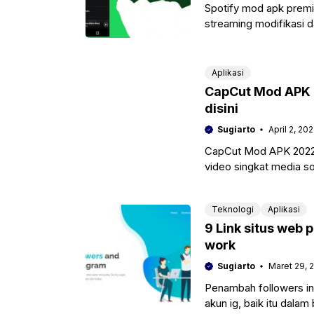
Spotify mod apk premi
streaming modifikasi d
tanpa iklan.
Aplikasi
CapCut Mod APK 
disini
Sugiarto
April 2, 20
CapCut Mod APK 2022 
video singkat media so
tanpa adanya
Teknologi
Aplikasi
9 Link situs web
work
Sugiarto
Maret 29, 
Penambah followers ins
akun ig, baik itu dala