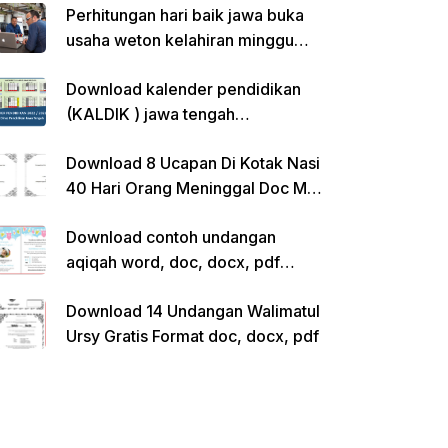
Perhitungan hari baik jawa buka
usaha weton kelahiran minggu
pon
Download kalender pendidikan
(KALDIK ) jawa tengah
2022/2023 pdf
Download 8 Ucapan Di Kotak Nasi
40 Hari Orang Meninggal Doc Ms.
Word Siap Edit
Download contoh undangan
aqiqah word, doc, docx, pdf
kosong siap edit
Download 14 Undangan Walimatul
Ursy Gratis Format doc, docx, pdf