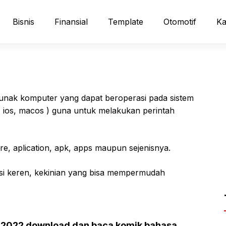
Bisnis
Finansial
Template
Otomotif
Ka
lunak komputer yang dapat beroperasi pada sistem
d, ios, macos ) guna untuk melakukan perintah
re, aplication, apk, apps maupun sejenisnya.
asi keren, kekinian yang bisa mempermudah
 2022 download dan baca komik bahasa