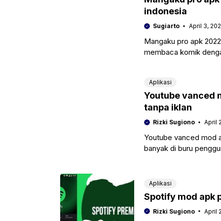
indonesia
Sugiarto
April 3, 20
Mangaku pro apk 2022 
membaca komik dengan 
kanalmu penggemar a
Aplikasi
Youtube vanced 
tanpa iklan
Rizki Sugiono
April 
Youtube vanced mod ap
banyak di buru pengg
dan nonton video tanp
Aplikasi
Spotify mod apk 
Rizki Sugiono
April 