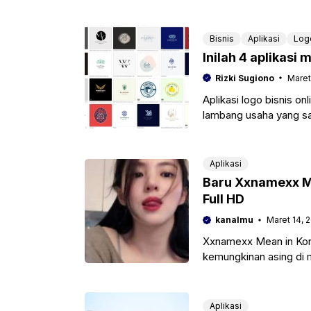
jumlah followersnya
Bisnis
Aplikasi
Log
Inilah 4 aplikasi 
Rizki Sugiono
Maret
Aplikasi logo bisnis o
lambang usaha yang sa
akan menjadi lebih
Aplikasi
Baru Xxnamexx Me
Full HD
kanalmu
Maret 14, 
Xxnamexx Mean in Kor
kemungkinan asing di m
seperti ini sebagai per
Aplikasi