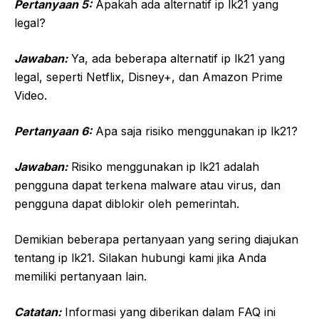
Pertanyaan 5:
Apakah ada alternatif ip lk21 yang
legal?
Jawaban:
Ya, ada beberapa alternatif ip lk21 yang
legal, seperti Netflix, Disney+, dan Amazon Prime
Video.
Pertanyaan 6:
Apa saja risiko menggunakan ip lk21?
Jawaban:
Risiko menggunakan ip lk21 adalah
pengguna dapat terkena malware atau virus, dan
pengguna dapat diblokir oleh pemerintah.
Demikian beberapa pertanyaan yang sering diajukan
tentang ip lk21. Silakan hubungi kami jika Anda
memiliki pertanyaan lain.
Catatan:
Informasi yang diberikan dalam FAQ ini