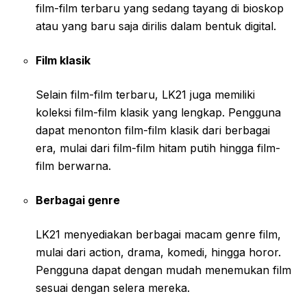
film-film terbaru yang sedang tayang di bioskop
atau yang baru saja dirilis dalam bentuk digital.
Film klasik
Selain film-film terbaru, LK21 juga memiliki
koleksi film-film klasik yang lengkap. Pengguna
dapat menonton film-film klasik dari berbagai
era, mulai dari film-film hitam putih hingga film-
film berwarna.
Berbagai genre
LK21 menyediakan berbagai macam genre film,
mulai dari action, drama, komedi, hingga horor.
Pengguna dapat dengan mudah menemukan film
sesuai dengan selera mereka.