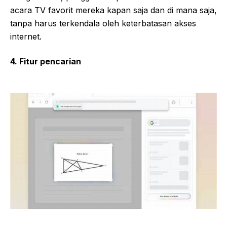
acara TV favorit mereka kapan saja dan di mana saja,
tanpa harus terkendala oleh keterbatasan akses
internet.
4. Fitur pencarian