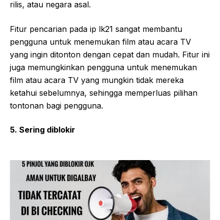
rilis, atau negara asal.
Fitur pencarian pada ip lk21 sangat membantu
pengguna untuk menemukan film atau acara TV
yang ingin ditonton dengan cepat dan mudah. Fitur ini
juga memungkinkan pengguna untuk menemukan
film atau acara TV yang mungkin tidak mereka
ketahui sebelumnya, sehingga memperluas pilihan
tontonan bagi pengguna.
5. Sering diblokir