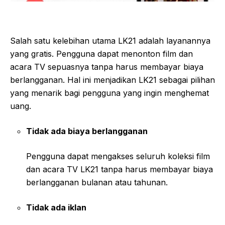
Salah satu kelebihan utama LK21 adalah layanannya
yang gratis. Pengguna dapat menonton film dan
acara TV sepuasnya tanpa harus membayar biaya
berlangganan. Hal ini menjadikan LK21 sebagai pilihan
yang menarik bagi pengguna yang ingin menghemat
uang.
Tidak ada biaya berlangganan
Pengguna dapat mengakses seluruh koleksi film
dan acara TV LK21 tanpa harus membayar biaya
berlangganan bulanan atau tahunan.
Tidak ada iklan