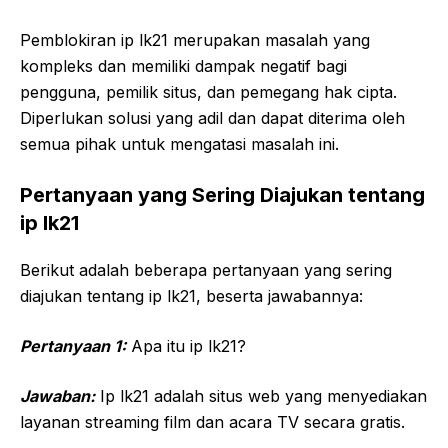
Pemblokiran ip lk21 merupakan masalah yang
kompleks dan memiliki dampak negatif bagi
pengguna, pemilik situs, dan pemegang hak cipta.
Diperlukan solusi yang adil dan dapat diterima oleh
semua pihak untuk mengatasi masalah ini.
Pertanyaan yang Sering Diajukan tentang
ip lk21
Berikut adalah beberapa pertanyaan yang sering
diajukan tentang ip lk21, beserta jawabannya:
Pertanyaan 1:
Apa itu ip lk21?
Jawaban:
Ip lk21 adalah situs web yang menyediakan
layanan streaming film dan acara TV secara gratis.