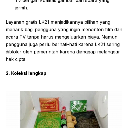
TV dengan kualitas gambar dan suara yang
jernih.
Layanan gratis LK21 menjadikannya pilihan yang
menarik bagi pengguna yang ingin menonton film dan
acara TV tanpa harus mengeluarkan biaya. Namun,
pengguna juga perlu berhati-hati karena LK21 sering
diblokir oleh pemerintah karena dianggap melanggar
hak cipta.
2. Koleksi lengkap