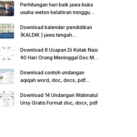
Perhitungan hari baik jawa buka
usaha weton kelahiran minggu
pon
Download kalender pendidikan
(KALDIK ) jawa tengah
2022/2023 pdf
Download 8 Ucapan Di Kotak Nasi
40 Hari Orang Meninggal Doc Ms.
Word Siap Edit
Download contoh undangan
aqiqah word, doc, docx, pdf
kosong siap edit
Download 14 Undangan Walimatul
Ursy Gratis Format doc, docx, pdf