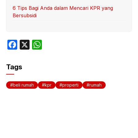
6 Tips Bagi Anda dalam Mencari KPR yang
Bersubsidi
F
X
W
a
h
c
at
Tags
e
s
b
A
beli rumah
kpr
properti
rumah
o
p
o
p
k