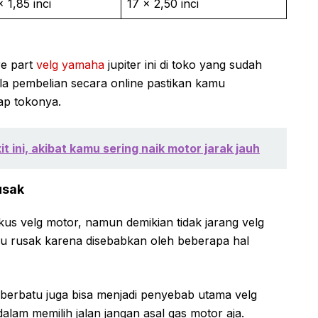
x 1,85 inci
17 x 2,50 inci
re part
velg yamaha
jupiter ini di toko yang sudah
ila pembelian secara online pastikan kamu
ap tokonya.
ini, akibat kamu sering naik motor jarak jauh
usak
 velg motor, namun demikian tidak jarang velg
tau rusak karena disebabkan oleh beberapa hal
 berbatu juga bisa menjadi penyebab utama velg
dalam memilih jalan jangan asal gas motor aja.