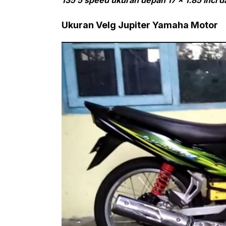
135 5 speed ukuran depan 17 x 1.85 inci d
Ukuran Velg Jupiter Yamaha Motor