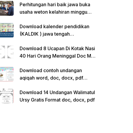
Perhitungan hari baik jawa buka
usaha weton kelahiran minggu
pon
Download kalender pendidikan
(KALDIK ) jawa tengah
2022/2023 pdf
Download 8 Ucapan Di Kotak Nasi
40 Hari Orang Meninggal Doc Ms.
Word Siap Edit
Download contoh undangan
aqiqah word, doc, docx, pdf
kosong siap edit
Download 14 Undangan Walimatul
Ursy Gratis Format doc, docx, pdf