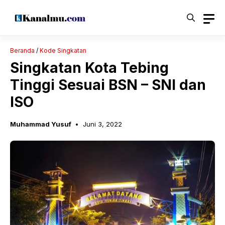
Langsung
ke
isi
Beranda
/
Kode Singkatan
Singkatan Kota Tebing
Tinggi Sesuai BSN – SNI dan
ISO
Muhammad Yusuf
Juni 3, 2022