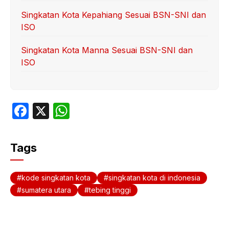
Singkatan Kota Kepahiang Sesuai BSN-SNI dan
ISO
Singkatan Kota Manna Sesuai BSN-SNI dan
ISO
F
X
W
a
h
c
at
Tags
e
s
b
A
kode singkatan kota
singkatan kota di indonesia
o
p
sumatera utara
tebing tinggi
o
p
k