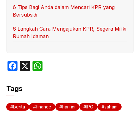
6 Tips Bagi Anda dalam Mencari KPR yang
Bersubsidi
6 Langkah Cara Mengajukan KPR, Segera Miliki
Rumah Idaman
F
X
W
a
h
c
at
Tags
e
s
b
A
berita
finance
hari ini
IPO
saham
o
p
o
p
k