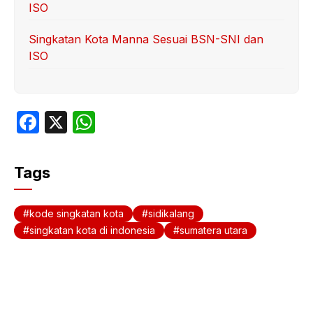
ISO
Singkatan Kota Manna Sesuai BSN-SNI dan
ISO
F
X
W
a
h
c
at
Tags
e
s
b
A
kode singkatan kota
sidikalang
o
p
singkatan kota di indonesia
sumatera utara
o
p
k