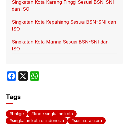
Singkatan Kota Karang Tinggi Sesuai BSN-SNI
dan ISO
Singkatan Kota Kepahiang Sesuai BSN-SNI dan
ISO
Singkatan Kota Manna Sesuai BSN-SNI dan
ISO
F
X
W
a
h
c
at
Tags
e
s
b
A
balige
kode singkatan kota
o
p
singkatan kota di indonesia
sumatera utara