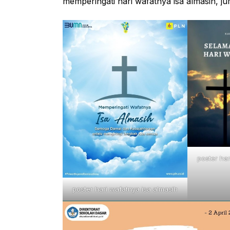
memperingati hari wafatnya isa almasih, ju
poster ha
poster hari wafatnya isa almasih