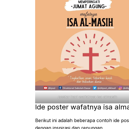
poster hari wafatnya isa almasih
Ide poster wafatnya isa alm
Berikut ini adalah beberapa contoh ide po
dengan inspirasi dan renungan.