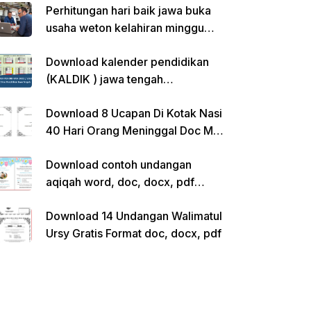
Perhitungan hari baik jawa buka
usaha weton kelahiran minggu
pon
Download kalender pendidikan
(KALDIK ) jawa tengah
2022/2023 pdf
Download 8 Ucapan Di Kotak Nasi
40 Hari Orang Meninggal Doc Ms.
Word Siap Edit
Download contoh undangan
aqiqah word, doc, docx, pdf
kosong siap edit
Download 14 Undangan Walimatul
Ursy Gratis Format doc, docx, pdf