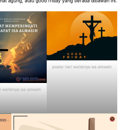
mat agung, atau good friday yang berada dibawah ini.
poster hari wafatnya isa almasih
ri wafatnya isa almasih