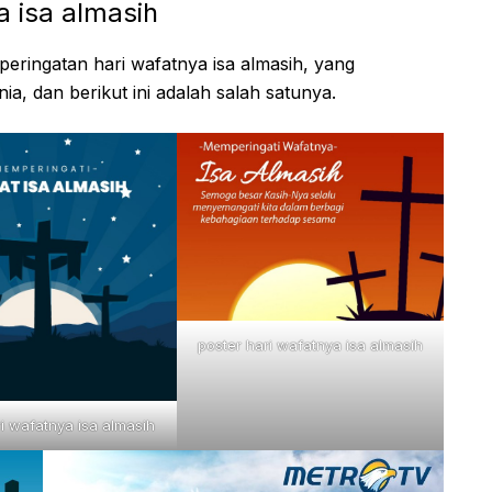
 isa almasih
ringatan hari wafatnya isa almasih, yang
unia, dan berikut ini adalah salah satunya.
poster hari wafatnya isa almasih
ri wafatnya isa almasih