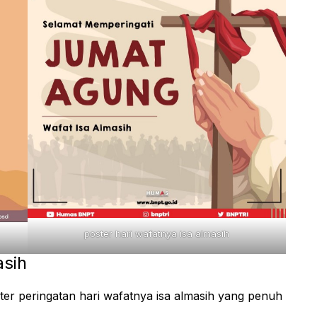
poster hari wafatnya isa almasih
asih
ster peringatan hari wafatnya isa almasih yang penuh