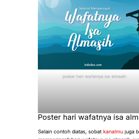
poster hari wafatnya isa almasih
Poster hari wafatnya isa alm
Selain contoh diatas, sobat
kanalmu
juga b