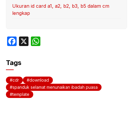
Ukuran id card a1, a2, b2, b3, b5 dalam cm
lengkap
F
X
W
a
h
c
at
Tags
e
s
b
A
cdr
download
o
p
spanduk selamat menunaikan ibadah puasa
template
o
p
k