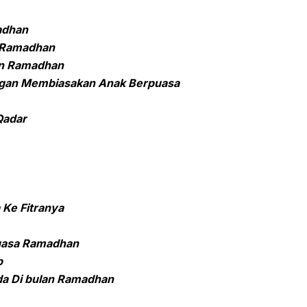
adhan
n Ramadhan
an Ramadhan
gan Membiasakan Anak Berpuasa
Qadar
Ke Fitranya
Puasa Ramadhan
b
nda Di bulan Ramadhan