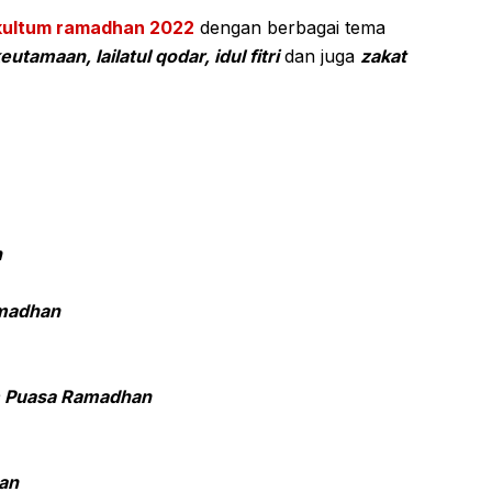
 kultum ramadhan 2022
dengan berbagai tema
utamaan, lailatul qodar, idul fitri
dan juga
zakat
n
madhan
m Puasa Ramadhan
an