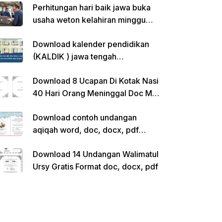
Perhitungan hari baik jawa buka
usaha weton kelahiran minggu
pon
Download kalender pendidikan
(KALDIK ) jawa tengah
2022/2023 pdf
Download 8 Ucapan Di Kotak Nasi
40 Hari Orang Meninggal Doc Ms.
Word Siap Edit
Download contoh undangan
aqiqah word, doc, docx, pdf
kosong siap edit
Download 14 Undangan Walimatul
Ursy Gratis Format doc, docx, pdf