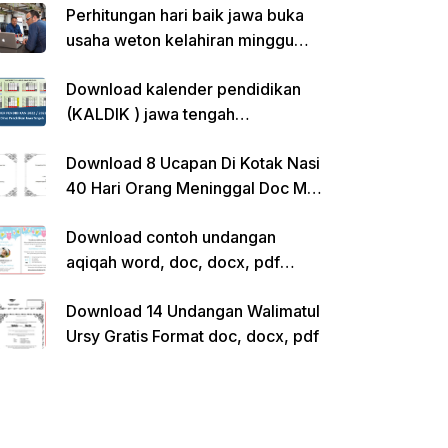
Perhitungan hari baik jawa buka
usaha weton kelahiran minggu
pon
Download kalender pendidikan
(KALDIK ) jawa tengah
2022/2023 pdf
Download 8 Ucapan Di Kotak Nasi
40 Hari Orang Meninggal Doc Ms.
Word Siap Edit
Download contoh undangan
aqiqah word, doc, docx, pdf
kosong siap edit
Download 14 Undangan Walimatul
Ursy Gratis Format doc, docx, pdf