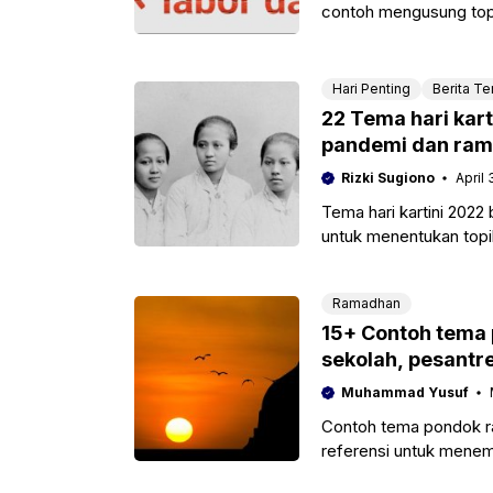
contoh mengusung topi
tanggal 1 mei.
Hari Penting
Berita Ter
22 Tema hari kart
pandemi dan ram
Rizki Sugiono
April 
Tema hari kartini 2022
untuk menentukan topik 
betepatan
Ramadhan
15+ Contoh tema
sekolah, pesantr
Muhammad Yusuf
Contoh tema pondok r
referensi untuk menem
pesantren kilat, ramad