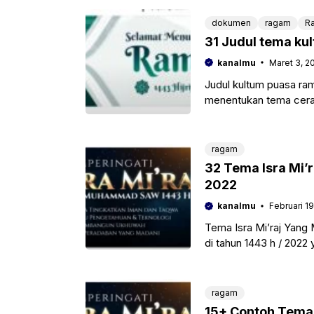
dokumen
ragam
R
31 Judul tema k
kanalmu
Maret 3, 2
Judul kultum puasa ra
menentukan tema cera
puasa ini, seperti buka
ragam
32 Tema Isra Mi’
2022
kanalmu
Februari 19
Tema Isra Mi’raj Yang 
di tahun 1443 h / 2022
ragam
15+ Contoh Tema I