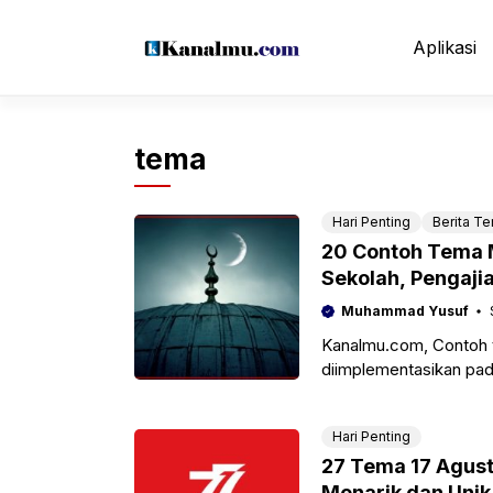
Langsung
ke
Aplikasi
isi
tema
Hari Penting
Berita Ter
20 Contoh Tema 
Sekolah, Pengaji
Muhammad Yusuf
Kanalmu.com, Contoh 
diimplementasikan pada
maupun pengajian yang
Hari Penting
27 Tema 17 Agus
Menarik dan Unik