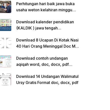
Perhitungan hari baik jawa buka
usaha weton kelahiran minggu
pon
Download kalender pendidikan
(KALDIK ) jawa tengah
2022/2023 pdf
Download 8 Ucapan Di Kotak Nasi
40 Hari Orang Meninggal Doc Ms.
Word Siap Edit
Download contoh undangan
aqiqah word, doc, docx, pdf
kosong siap edit
Download 14 Undangan Walimatul
Ursy Gratis Format doc, docx, pdf