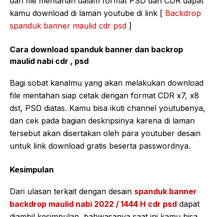
dan file mentahan dalam format PSD dan CDR dapat
kamu download di laman youtube di link [
Backdrop
spanduk banner maulid cdr psd
]
Cara download spanduk banner dan backrop
maulid nabi cdr , psd
Bagi sobat kanalmu yang akan melakukan download
file mentahan siap cetak dengan format CDR x7, x8
dst, PSD diatas. Kamu bisa ikuti channel youtubenya,
dan cek pada bagian deskripsinya karena di laman
tersebut akan disertakan oleh para youtuber desain
untuk link download gratis beserta passwordnya.
Kesimpulan
Dari ulasan terkait dengan desain
spanduk banner
backdrop maulid nabi 2022 / 1444 H cdr psd
dapat
diambil kesimpulan, bahwasanya saat ini kamu bisa