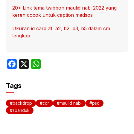
20+ Link tema twibbon maulid nabi 2022 yang
keren cocok untuk caption medsos
Ukuran id card a1, a2, b2, b3, b5 dalam cm
lengkap
F
X
W
a
h
c
at
Tags
e
s
b
A
backdrop
cdr
maulid nabi
psd
o
p
spanduk
o
p
k