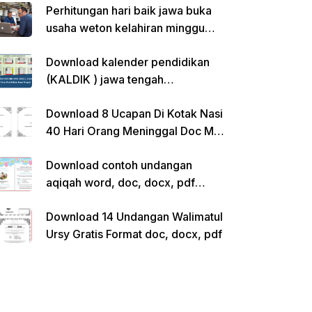
Perhitungan hari baik jawa buka
usaha weton kelahiran minggu
pon
Download kalender pendidikan
(KALDIK ) jawa tengah
2022/2023 pdf
Download 8 Ucapan Di Kotak Nasi
40 Hari Orang Meninggal Doc Ms.
Word Siap Edit
Download contoh undangan
aqiqah word, doc, docx, pdf
kosong siap edit
Download 14 Undangan Walimatul
Ursy Gratis Format doc, docx, pdf