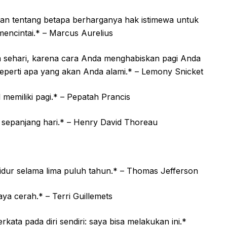
irkan tentang betapa berharganya hak istimewa untuk
mencintai.* – Marcus Aurelius
m sehari, karena cara Anda menghabiskan pagi Anda
seperti apa yang akan Anda alami.* – Lemony Snicket
 memiliki pagi.* – Pepatah Prancis
ah sepanjang hari.* – Henry David Thoreau
 tidur selama lima puluh tahun.* – Thomas Jefferson
ya cerah.* – Terri Guillemets
kata pada diri sendiri: saya bisa melakukan ini.*