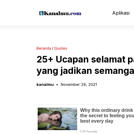
Langsung
ke
Aplikasi
isi
Beranda
/
Quotes
25+ Ucapan selamat p
yang jadikan semangat
kanalmu
November 29, 2021