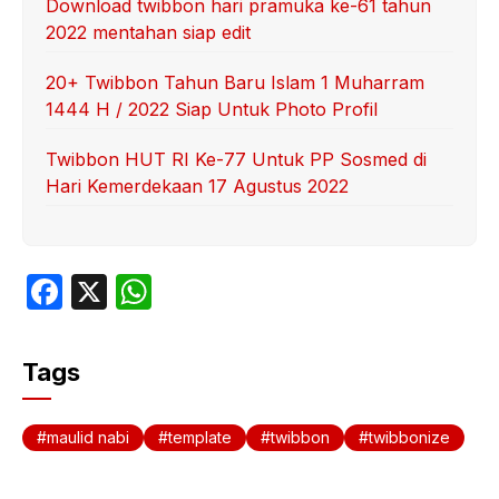
Download twibbon hari pramuka ke-61 tahun
2022 mentahan siap edit
20+ Twibbon Tahun Baru Islam 1 Muharram
1444 H / 2022 Siap Untuk Photo Profil
Twibbon HUT RI Ke-77 Untuk PP Sosmed di
Hari Kemerdekaan 17 Agustus 2022
F
X
W
a
h
c
at
Tags
e
s
b
A
maulid nabi
template
twibbon
twibbonize
o
p