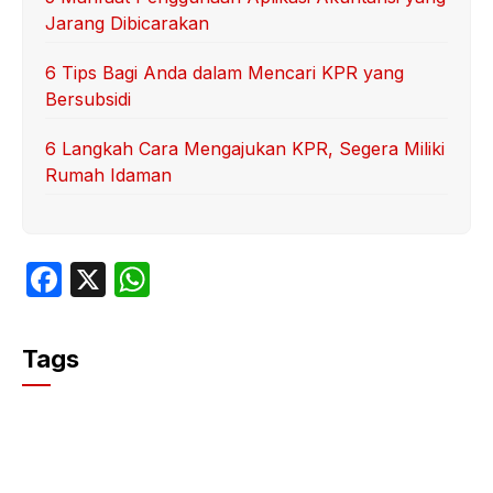
Jarang Dibicarakan
6 Tips Bagi Anda dalam Mencari KPR yang
Bersubsidi
6 Langkah Cara Mengajukan KPR, Segera Miliki
Rumah Idaman
F
X
W
a
h
c
at
Tags
e
s
b
A
o
p
o
p