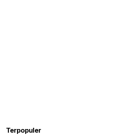
k
Terpopuler