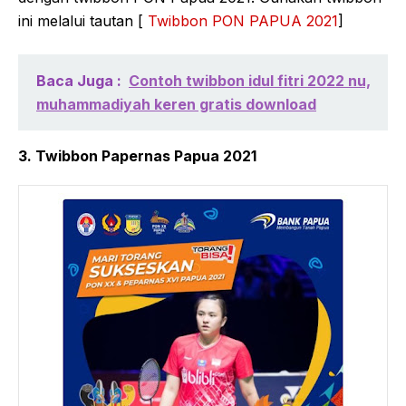
ini melalui tautan [
Twibbon PON PAPUA 2021
]
Baca Juga :
Contoh twibbon idul fitri 2022 nu,
muhammadiyah keren gratis download
3. Twibbon Papernas Papua 2021