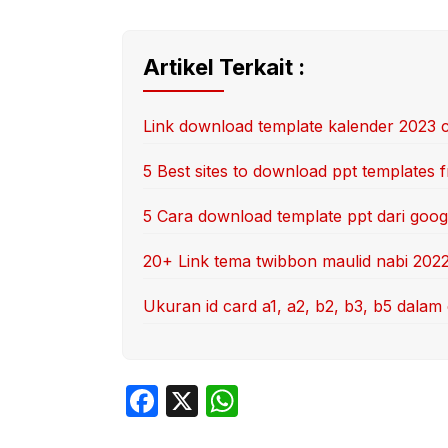
Artikel Terkait :
Link download template kalender 2023 c
5 Best sites to download ppt templates f
5 Cara download template ppt dari goo
20+ Link tema twibbon maulid nabi 202
Ukuran id card a1, a2, b2, b3, b5 dala
F
X
W
a
h