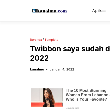
Langsung
ke
Aplikasi
isi
Beranda
/
Template
Twibbon saya sudah di
2022
kanalmu
Januari 4, 2022