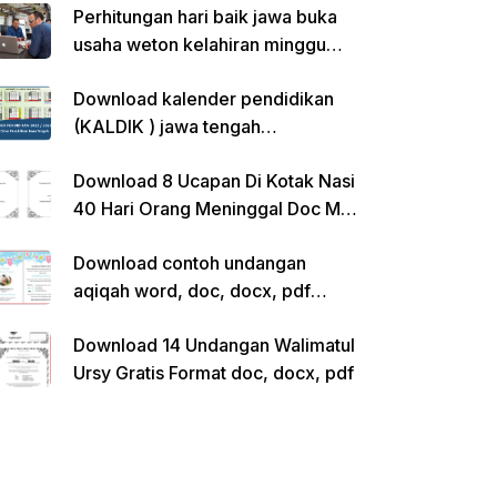
Perhitungan hari baik jawa buka
usaha weton kelahiran minggu
pon
Download kalender pendidikan
(KALDIK ) jawa tengah
2022/2023 pdf
Download 8 Ucapan Di Kotak Nasi
40 Hari Orang Meninggal Doc Ms.
Word Siap Edit
Download contoh undangan
aqiqah word, doc, docx, pdf
kosong siap edit
Download 14 Undangan Walimatul
Ursy Gratis Format doc, docx, pdf