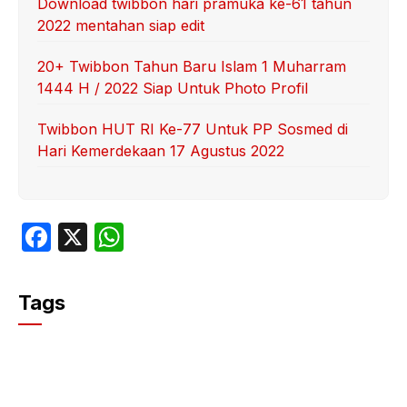
Download twibbon hari pramuka ke-61 tahun
2022 mentahan siap edit
20+ Twibbon Tahun Baru Islam 1 Muharram
1444 H / 2022 Siap Untuk Photo Profil
Twibbon HUT RI Ke-77 Untuk PP Sosmed di
Hari Kemerdekaan 17 Agustus 2022
F
X
W
a
h
c
at
Tags
e
s
b
A
o
p