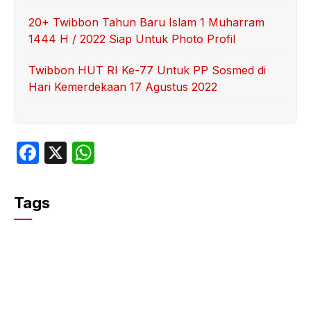
20+ Twibbon Tahun Baru Islam 1 Muharram
1444 H / 2022 Siap Untuk Photo Profil
Twibbon HUT RI Ke-77 Untuk PP Sosmed di
Hari Kemerdekaan 17 Agustus 2022
F
X
W
a
h
c
at
Tags
e
s
b
A
o
p
o
p
k