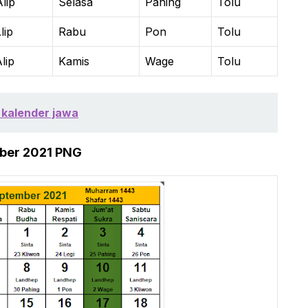
lip
Selasa
Pahing
Tolu
lip
Rabu
Pon
Tolu
lip
Kamis
Wage
Tolu
 kalender jawa
mber 2021 PNG