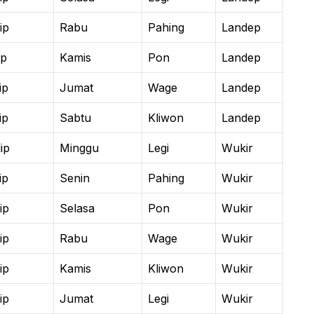
ip
Rabu
Pahing
Landep
ip
Kamis
Pon
Landep
ip
Jumat
Wage
Landep
ip
Sabtu
Kliwon
Landep
ip
Minggu
Legi
Wukir
ip
Senin
Pahing
Wukir
ip
Selasa
Pon
Wukir
ip
Rabu
Wage
Wukir
ip
Kamis
Kliwon
Wukir
ip
Jumat
Legi
Wukir