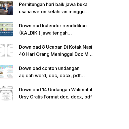
Perhitungan hari baik jawa buka
usaha weton kelahiran minggu
pon
Download kalender pendidikan
(KALDIK ) jawa tengah
2022/2023 pdf
Download 8 Ucapan Di Kotak Nasi
40 Hari Orang Meninggal Doc Ms.
Word Siap Edit
Download contoh undangan
aqiqah word, doc, docx, pdf
kosong siap edit
Download 14 Undangan Walimatul
Ursy Gratis Format doc, docx, pdf