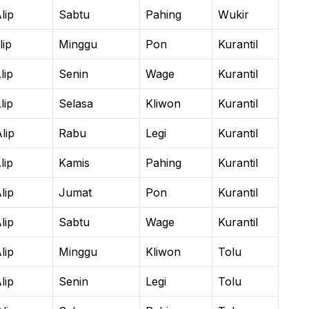
lip
Sabtu
Pahing
Wukir
lip
Minggu
Pon
Kurantil
lip
Senin
Wage
Kurantil
lip
Selasa
Kliwon
Kurantil
lip
Rabu
Legi
Kurantil
lip
Kamis
Pahing
Kurantil
lip
Jumat
Pon
Kurantil
lip
Sabtu
Wage
Kurantil
lip
Minggu
Kliwon
Tolu
lip
Senin
Legi
Tolu