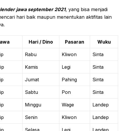
alender jawa september 2021
, yang bisa menjadi
encari hari baik maupun menentukan aktifitas lain
a.
Jawa
Hari / Dino
Pasaran
Wuku
ip
Rabu
Kliwon
Sinta
ip
Kamis
Legi
Sinta
ip
Jumat
Pahing
Sinta
ip
Sabtu
Pon
Sinta
ip
Minggu
Wage
Landep
ip
Senin
Kliwon
Landep
ip
Selasa
Legi
Landep