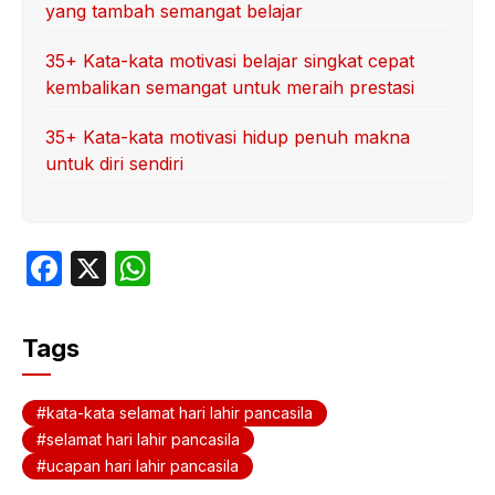
yang tambah semangat belajar
35+ Kata-kata motivasi belajar singkat cepat
kembalikan semangat untuk meraih prestasi
35+ Kata-kata motivasi hidup penuh makna
untuk diri sendiri
F
X
W
a
h
c
at
Tags
e
s
b
A
kata-kata selamat hari lahir pancasila
o
p
selamat hari lahir pancasila
ucapan hari lahir pancasila
o
p