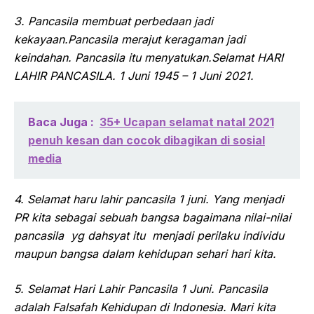
3. Pancasila membuat perbedaan jadi
kekayaan.Pancasila merajut keragaman jadi
keindahan. Pancasila itu menyatukan.Selamat HARI
LAHIR PANCASILA. 1 Juni 1945 – 1 Juni 2021.
Baca Juga :
35+ Ucapan selamat natal 2021
penuh kesan dan cocok dibagikan di sosial
media
4. Selamat haru lahir pancasila 1 juni. Yang menjadi
PR kita sebagai sebuah bangsa bagaimana nilai-nilai
pancasila yg dahsyat itu menjadi perilaku individu
maupun bangsa dalam kehidupan sehari hari kita.
5. Selamat Hari Lahir Pancasila 1 Juni. Pancasila
adalah Falsafah Kehidupan di Indonesia. Mari kita