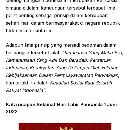
ideologi bangsa Indonesia ini merupakan Pancasila,
dimana didalam kandungan tersebut terdapat lima
point penting sebagai prinsip dalam kehidupan
sehari-hari dalam bermasyarakat di negara republik
Indonesia tercinta ini.
Adapun lima prinsip yang menjadi pedoman dalam
berbangsa tersebut ialah “
Ketuhanan Yang Maha Esa,
Kemanusiaan Yang Adil Dan Beradab, Persatuan
Indonesia, Kerakyatan Yang Di Pimpin Oleh Hikmat
Kebijaksanaan Dalam Permusyawaratan Perwakilan
,
dan terakhir adalah
Keadilan Sosial Bagi Seluruh
Rakyat Indonesia”.
Kata ucapan Selamat Hari Lahir Pancasila 1 Juni
2022