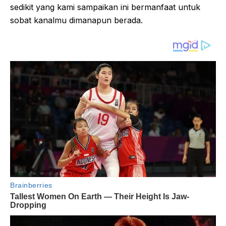
sedikit yang kami sampaikan ini bermanfaat untuk
sobat kanalmu dimanapun berada.