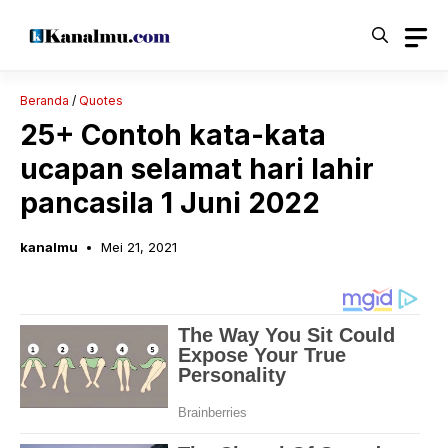
Langsung
ke
isi
Beranda
/
Quotes
25+ Contoh kata-kata
ucapan selamat hari lahir
pancasila 1 Juni 2022
kanalmu
Mei 21, 2021