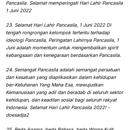
Pancasila. Selamat memperingati Hari Lahir Pancasila
1 Juni 2022
23. Selamat Hari Lahir Pancasila, 1 Juni 2022 Di
tengah rongrongan kelompok tertentu terhadap
ideologi Pancasila, Peringatan Lahirnya Pancasila, 1
Juni adalah momentum untuk mengembalikan spirit
kebangsaan dan kenegaraan berdasarkan Pancasila.
24. Semangat Pancasila adalah semangat persatuan
dan kesatuan yang diaplikasikan dalam kehidupan
ber-Ketuhanan Yang Maha Esa, mewujudkan
Kemanusiaan yang adil dan beradab di seluruh sektor
kehidupan, dan keadilan sosial bagi seluruh rakyat
Indonesia. Selamat Hari Lahir Pancasila 2022! -
doesadja2
25. Beda Agama, beda Bahasa, beda Warna Kulit,