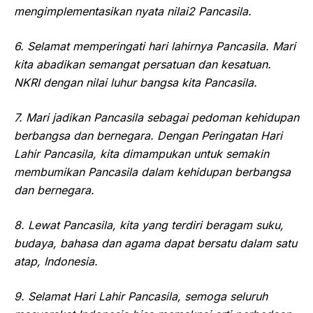
mengimplementasikan nyata nilai2 Pancasila.
6. Selamat memperingati hari lahirnya Pancasila. Mari
kita abadikan semangat persatuan dan kesatuan.
NKRI dengan nilai luhur bangsa kita Pancasila.
7. Mari jadikan Pancasila sebagai pedoman kehidupan
berbangsa dan bernegara. Dengan Peringatan Hari
Lahir Pancasila, kita dimampukan untuk semakin
membumikan Pancasila dalam kehidupan berbangsa
dan bernegara.
8. Lewat Pancasila, kita yang terdiri beragam suku,
budaya, bahasa dan agama dapat bersatu dalam satu
atap, Indonesia.
9. Selamat Hari Lahir Pancasila, semoga seluruh