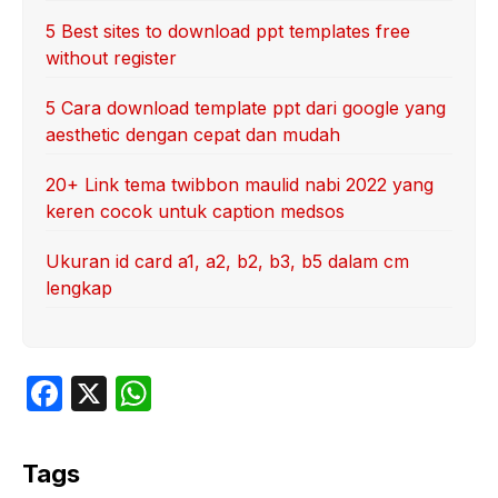
5 Best sites to download ppt templates free
without register
5 Cara download template ppt dari google yang
aesthetic dengan cepat dan mudah
20+ Link tema twibbon maulid nabi 2022 yang
keren cocok untuk caption medsos
Ukuran id card a1, a2, b2, b3, b5 dalam cm
lengkap
F
X
W
a
h
c
at
Tags