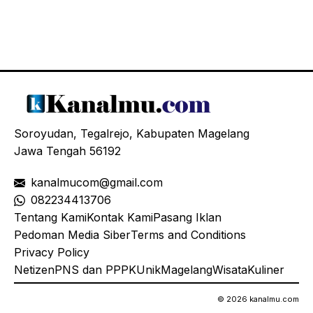
Soroyudan, Tegalrejo, Kabupaten Magelang
Jawa Tengah 56192
kanalmucom@gmail.com
08
2234413706
Tentang Kami
Kontak Kami
Pasang Iklan
Pedoman Media Siber
Terms and Conditions
Privacy Policy
Netizen
PNS dan PPPK
Unik
Magelang
Wisata
Kuliner
© 2026 kanalmu.com