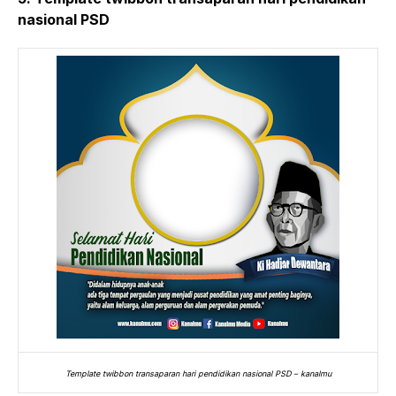
nasional PSD
Template twibbon transaparan hari pendidikan nasional PSD – kanalmu