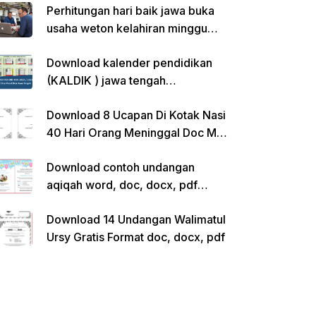
Perhitungan hari baik jawa buka
usaha weton kelahiran minggu
pon
Download kalender pendidikan
(KALDIK ) jawa tengah
2022/2023 pdf
Download 8 Ucapan Di Kotak Nasi
40 Hari Orang Meninggal Doc Ms.
Word Siap Edit
Download contoh undangan
aqiqah word, doc, docx, pdf
kosong siap edit
Download 14 Undangan Walimatul
Ursy Gratis Format doc, docx, pdf