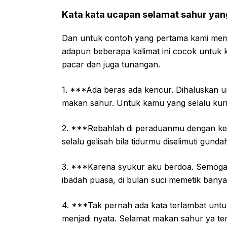
Kata kata ucapan selamat sahur yan
Dan untuk contoh yang pertama kami mem
adapun beberapa kalimat ini cocok untuk k
pacar dan juga tunangan.
1. ***Ada beras ada kencur. Dihaluskan 
makan sahur. Untuk kamu yang selalu kur
2. ***Rebahlah di peraduanmu dengan kepa
selalu gelisah bila tidurmu diselimuti gun
3. ***Karena syukur aku berdoa. Semoga s
ibadah puasa, di bulan suci memetik bany
4. ***Tak pernah ada kata terlambat untu
menjadi nyata. Selamat makan sahur ya te