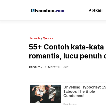
Langsung
ke
Aplikasi
isi
Beranda
/
Quotes
55+ Contoh kata-kata
romantis, lucu penuh
kanalmu
Maret 18, 2021