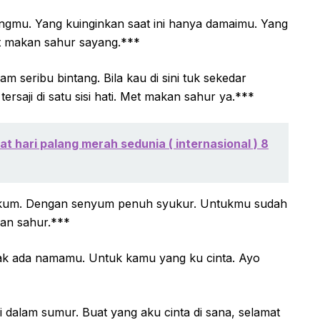
ngmu. Yang kuinginkan saat ini hanya damaimu. Yang
at makan sahur sayang.***
seribu bintang. Bila kau di sini tuk sekedar
rsaji di satu sisi hati. Met makan sahur ya.***
t hari palang merah sedunia ( internasional ) 8
ikum. Dengan senyum penuh syukur. Untukmu sudah
an sahur.***
ak ada namamu. Untuk kamu yang ku cinta. Ayo
ri dalam sumur. Buat yang aku cinta di sana, selamat