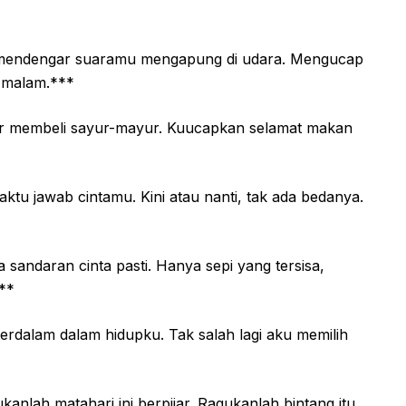
 mendengar suaramu mengapung di udara. Mengucap
i malam.***
sar membeli sayur-mayur. Kuucapkan selamat makan
ktu jawab cintamu. Kini atau nanti, tak ada bedanya.
*
a sandaran cinta pasti. Hanya sepi yang tersisa,
**
terdalam dalam hidupku. Tak salah lagi aku memilih
anlah matahari ini berpijar. Ragukanlah bintang itu