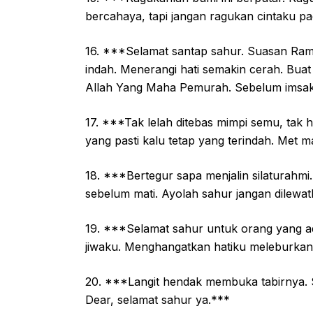
bercahaya, tapi jangan ragukan cintaku p
16. ***Selamat santap sahur. Suasan Ra
indah. Menerangi hati semakin cerah. Buat
Allah Yang Maha Pemurah. Sebelum imsa
17. ***Tak lelah ditebas mimpi semu, tak h
yang pasti kalu tetap yang terindah. Met 
18. ***Bertegur sapa menjalin silaturahmi
sebelum mati. Ayolah sahur jangan dilewat
19. ***Selamat sahur untuk orang yang ada
jiwaku. Menghangatkan hatiku meleburka
20. ***Langit hendak membuka tabirnya. S
Dear, selamat sahur ya.***