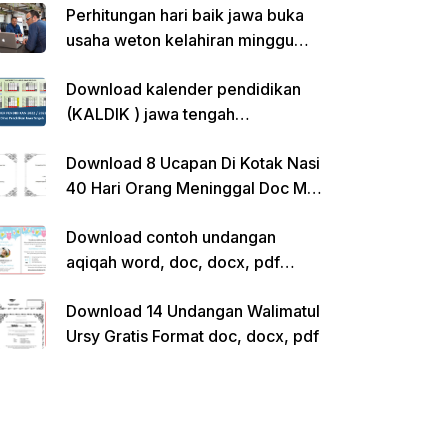
Perhitungan hari baik jawa buka
usaha weton kelahiran minggu
pon
Download kalender pendidikan
(KALDIK ) jawa tengah
2022/2023 pdf
Download 8 Ucapan Di Kotak Nasi
40 Hari Orang Meninggal Doc Ms.
Word Siap Edit
Download contoh undangan
aqiqah word, doc, docx, pdf
kosong siap edit
Download 14 Undangan Walimatul
Ursy Gratis Format doc, docx, pdf