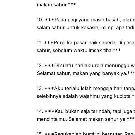
makan sahur.***
10. ***Pada pagi yang masih basah, aku
salam sahur untuk kekasih, mimpi apa tad
11. ***Pergi ke pasar naik sepeda, di pa
sahur, sebelum waktu imsak tiba.***
12. ***Di suatu hari aku rela menunggu wa
Selamat sahur, makan yang banyak ya.**
13. ***Aku terlalu lelah mengeja hari tanp
selebihnya adalah wajahmu yang kucipta.*
14. ***Kau bukan saja terindah, tapi juga 
mencintaimu. Selamat makan sahur ya.***
15. ***Ragukanlah bumi ini berputar. Raguk