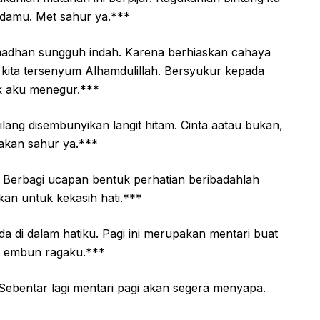
adamu. Met sahur ya.***
madhan sungguh indah. Karena berhiaskan cahaya
 kita tersenyum Alhamdulillah. Bersyukur kepada
k aku menegur.***
ilang disembunyikan langit hitam. Cinta aatau bukan,
makan sahur ya.***
. Berbagi ucapan bentuk perhatian beribadahlah
kan untuk kekasih hati.***
 di dalam hatiku. Pagi ini merupakan mentari buat
n embun ragaku.***
ebentar lagi mentari pagi akan segera menyapa.