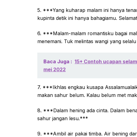
5. ***Yang kuharap malam ini hanya tena
kupinta detik ini hanya bahagiamu. Selam
6. ***Malam-malam romantisku bagai malam 
menemani. Tuk melintas wangi yang selalu te
Baca Juga :
15+ Contoh ucapan selama
mei 2022
7. ***Ikhlas engkau kusapa Assalamuala
makan sahur belum. Kalau belum met mak
8. ***Dalam hening ada cinta. Dalam ben
sahur jangan lesu.***
9. ***Ambil air pakai timba. Air bening da