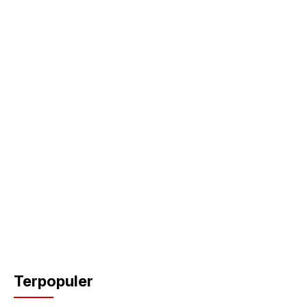
k
Terpopuler