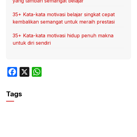
yang tambah semangat belajar
35+ Kata-kata motivasi belajar singkat cepat
kembalikan semangat untuk meraih prestasi
35+ Kata-kata motivasi hidup penuh makna
untuk diri sendiri
F
X
W
a
h
c
at
Tags
e
s
b
A
o
p
o
p