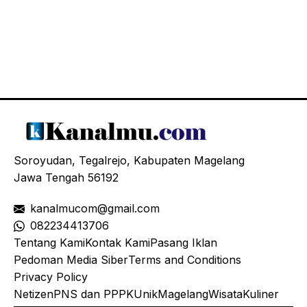
Soroyudan, Tegalrejo, Kabupaten Magelang
Jawa Tengah 56192
kanalmucom@gmail.com
08
2234413706
Tentang Kami
Kontak Kami
Pasang Iklan
Pedoman Media Siber
Terms and Conditions
Privacy Policy
Netizen
PNS dan PPPK
Unik
Magelang
Wisata
Kuliner