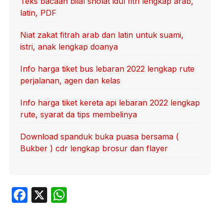
Teks bacaan bilal sholat idul fitri lengkap arab,
latin, PDF
Niat zakat fitrah arab dan latin untuk suami,
istri, anak lengkap doanya
Info harga tiket bus lebaran 2022 lengkap rute
perjalanan, agen dan kelas
Info harga tiket kereta api lebaran 2022 lengkap
rute, syarat da tips membelinya
Download spanduk buka puasa bersama (
Bukber ) cdr lengkap brosur dan flayer
F
X
W
a
h