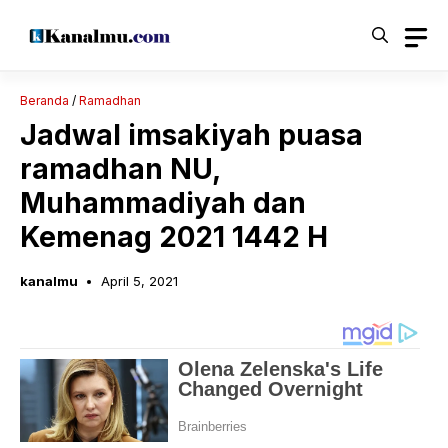
Langsung
ke
isi
Beranda
/
Ramadhan
Jadwal imsakiyah puasa
ramadhan NU,
Muhammadiyah dan
Kemenag 2021 1442 H
kanalmu
April 5, 2021